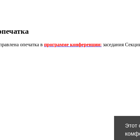
опечатка
правлена опечатка в
программе конференции:
заседания Секции 
Этот 
комф